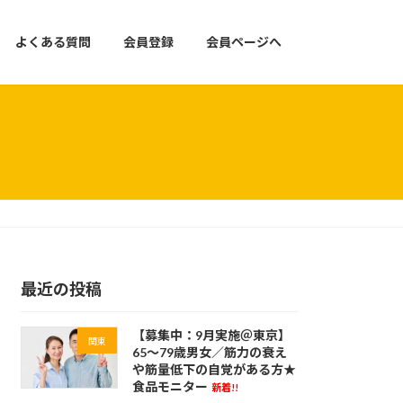
よくある質問
会員登録
会員ページへ
最近の投稿
【募集中：9月実施＠東京】
関東
65～79歳男女／筋力の衰え
や筋量低下の自覚がある方★
食品モニター
新着!!