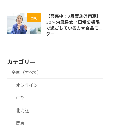
【募集中：7月実施＠東京】
関東
50～64歳男女／日常を裸眼
で過ごしている方★食品モニ
ター
カテゴリー
全国（すべて）
オンライン
中部
北海道
関東