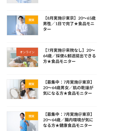
【8月実施＠東京】20～65歳
関東
男性／1日で完了★食品モニ
ター
【7月実施＠来院なし】20～
オンライン
64歳／採便&郵送提出できる
方★食品モニター
【募集中：7月実施＠東京】
関東
20～64歳男女／肌の乾燥が
気になる方★食品モニター
【募集中：7月実施＠東京】
関東
20～64歳／腸内環境が気に
なる方★健康食品モニター