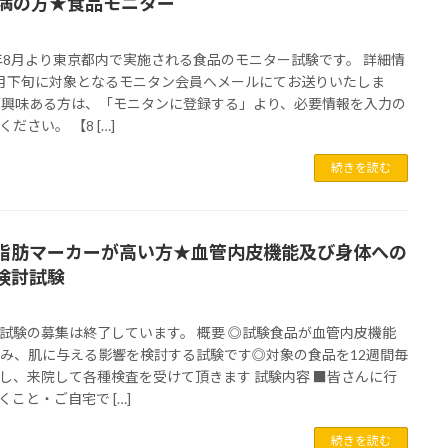
未満の方★食品モニター
6年8月より東京都内で実施される食品のモニター試験です。 詳細情
月下旬に対象となるモニタン会員へメールにてお送りいたしま
ご興味ある方は、「モニタンに登録する」より、必要情報を入力の
ださい。 【8 […]
続きを読む
脂肪マーカーが高い方★血管内皮機能及び身体への
検討試験
試験の募集は終了しています。 概要 ◎試験食品が血管内皮機能
み、肌に与える影響を検討する試験です◎対象の食品を12週間毎
し、来院して各種検査を受けて頂きます 試験内容 ■皆さんに行
くこと・ご自宅で […]
続きを読む