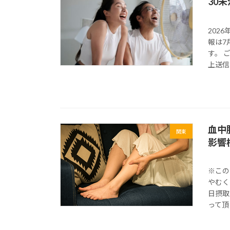
30
202
報は7
す。 
上送信く
血中
関東
影響
※この
やむく
日摂取
って頂