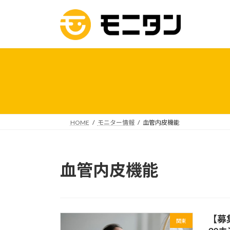
コ
ナ
ン
ビ
テ
ゲ
ン
ー
ツ
シ
へ
ョ
ス
ン
キ
に
ッ
移
プ
動
HOME
モニター情報
血管内皮機能
血管内皮機能
【募
関東