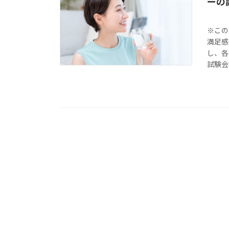
ーの
※この
満足感
し、各
試験会