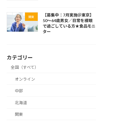
【募集中：7月実施＠東京】
関東
50～64歳男女／日常を裸眼
で過ごしている方★食品モニ
ター
カテゴリー
全国（すべて）
オンライン
中部
北海道
関東