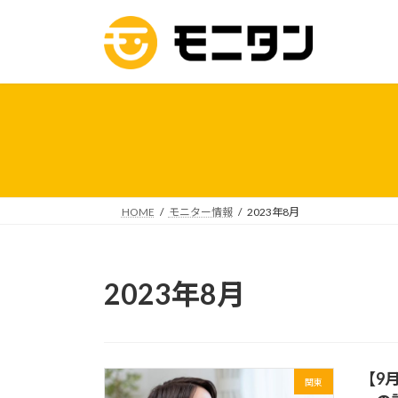
コ
ナ
ン
ビ
テ
ゲ
ン
ー
ツ
シ
へ
ョ
ス
ン
キ
に
ッ
移
プ
動
HOME
モニター情報
2023年8月
2023年8月
【9
関東