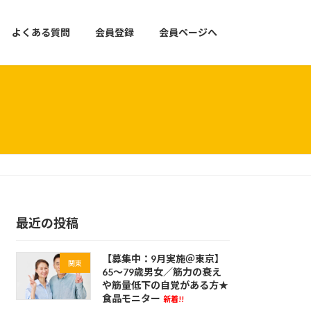
よくある質問
会員登録
会員ページへ
最近の投稿
【募集中：9月実施＠東京】
関東
65～79歳男女／筋力の衰え
や筋量低下の自覚がある方★
食品モニター
新着!!