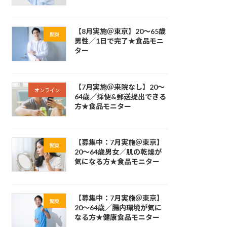
【8月実施＠東京】20～65歳
関東
男性／1日で完了★食品モニ
ター
【7月実施＠来院なし】20～
オンライン
64歳／採便&郵送提出できる
方★食品モニター
【募集中：7月実施＠東京】
関東
20～64歳男女／肌の乾燥が
気になる方★食品モニター
【募集中：7月実施＠東京】
関東
20～64歳／腸内環境が気に
なる方★健康食品モニター