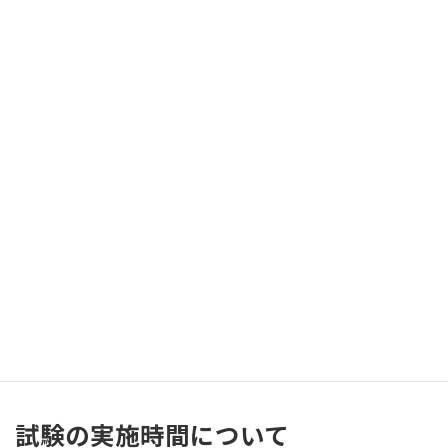
謝礼金がもらえる
スクリーニング試験：3,000〜7,000円
本試験：3万〜21万円
参加できるモニター試験の種類
健康食品・サプリメント（錠剤、カプセル、粉末、液体な
ど）
機能性表示食品（乳製品、こんにゃくゼリー、パン・おに
ぎり、クッキー・ビスケット、飲料など）
非食品系（健康チェックツール、最先端技術を用いたデバイ
スなど）
今後もジャンルは増えていく予定です。
試験の実施時間について