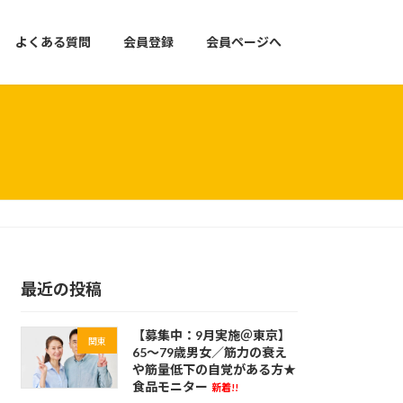
よくある質問
会員登録
会員ページへ
最近の投稿
【募集中：9月実施＠東京】
関東
65～79歳男女／筋力の衰え
や筋量低下の自覚がある方★
食品モニター
新着!!