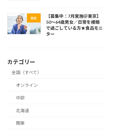
【募集中：7月実施＠東京】
関東
50～64歳男女／日常を裸眼
で過ごしている方★食品モニ
ター
カテゴリー
全国（すべて）
オンライン
中部
北海道
関東