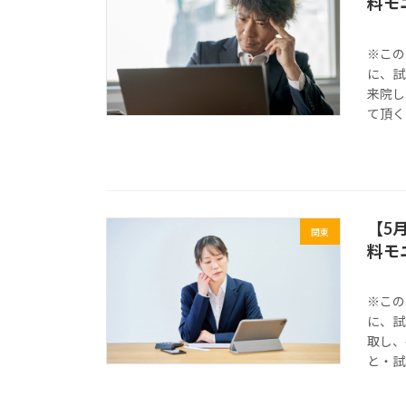
料モ
※この
に、試
来院し
て頂く
【5
関東
料モ
※この
に、試
取し、
と・試