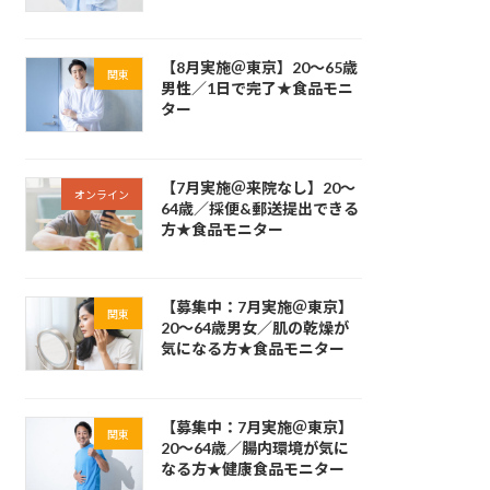
【8月実施＠東京】20～65歳
関東
男性／1日で完了★食品モニ
ター
【7月実施＠来院なし】20～
オンライン
64歳／採便&郵送提出できる
方★食品モニター
【募集中：7月実施＠東京】
関東
20～64歳男女／肌の乾燥が
気になる方★食品モニター
【募集中：7月実施＠東京】
関東
20～64歳／腸内環境が気に
なる方★健康食品モニター