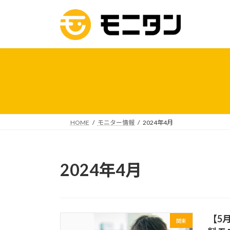
コ
ナ
ン
ビ
テ
ゲ
ン
ー
ツ
シ
へ
ョ
ス
ン
キ
に
ッ
移
プ
動
HOME
モニター情報
2024年4月
2024年4月
【5
関東