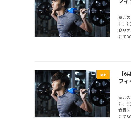
フィ
※この
に、試
食品を
にて3
【6
関東
フィ
※この
に、試
食品を
にて3