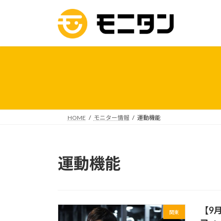
コ
ナ
ン
ビ
テ
ゲ
ン
ー
ツ
シ
へ
ョ
ス
ン
キ
に
ッ
移
プ
動
HOME
モニター情報
運動機能
運動機能
【9
関東