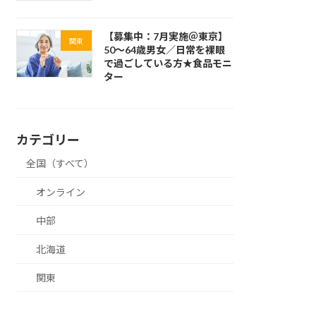
【募集中：7月実施＠東京】
関東
50～64歳男女／日常を裸眼
で過ごしている方★食品モニ
ター
カテゴリー
全国（すべて）
オンライン
中部
北海道
関東