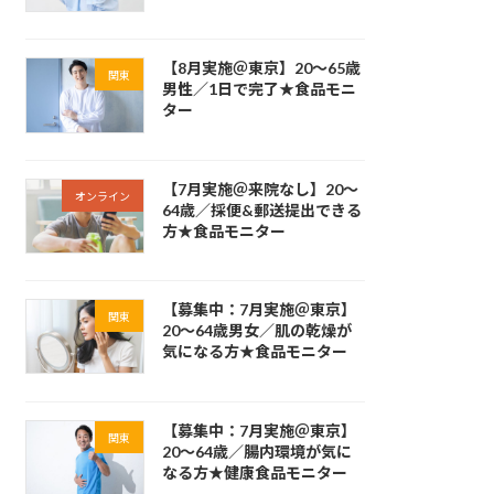
【8月実施＠東京】20～65歳
関東
男性／1日で完了★食品モニ
ター
【7月実施＠来院なし】20～
オンライン
64歳／採便&郵送提出できる
方★食品モニター
【募集中：7月実施＠東京】
関東
20～64歳男女／肌の乾燥が
気になる方★食品モニター
【募集中：7月実施＠東京】
関東
20～64歳／腸内環境が気に
なる方★健康食品モニター