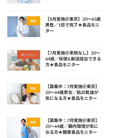
【8月実施＠東京】20～65歳
関東
男性／1日で完了★食品モニ
ター
【7月実施＠来院なし】20～
オンライン
64歳／採便&郵送提出できる
方★食品モニター
【募集中：7月実施＠東京】
関東
20～64歳男女／肌の乾燥が
気になる方★食品モニター
【募集中：7月実施＠東京】
関東
20～64歳／腸内環境が気に
なる方★健康食品モニター