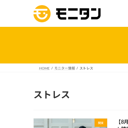
コ
ナ
ン
ビ
テ
ゲ
ン
ー
ツ
シ
へ
ョ
ス
ン
キ
に
ッ
移
プ
動
HOME
モニター情報
ストレス
ストレス
【8
関東