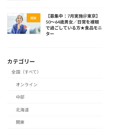
【募集中：7月実施＠東京】
関東
50～64歳男女／日常を裸眼
で過ごしている方★食品モニ
ター
カテゴリー
全国（すべて）
オンライン
中部
北海道
関東