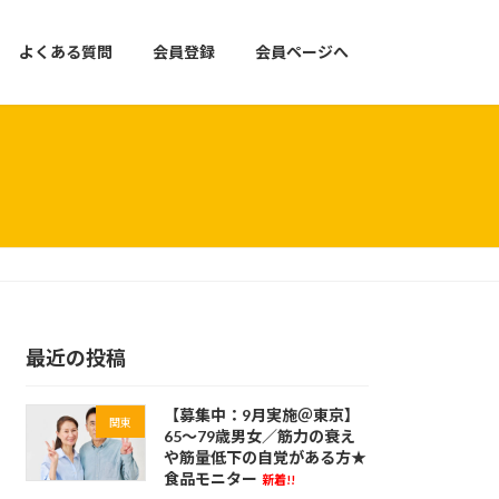
よくある質問
会員登録
会員ページへ
最近の投稿
【募集中：9月実施＠東京】
関東
65～79歳男女／筋力の衰え
や筋量低下の自覚がある方★
食品モニター
新着!!