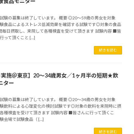
康食品モニター
試験の募集は終了しています。 概要 ◎20～59歳の男女を対象
験食品によるストレス低減効果を確認する試験です◎対象の食品
間毎日摂取し、来院して各種検査を受けて頂きます 試験内容 ■皆
行って頂くこと […]
続きを読む
月実施＠東京】20～34歳男女／1ヶ月半の短期★飲
ニター
試験の募集は終了しています。 概要 ◎20～34歳の男女を対象
験飲料による心理変化の検討試験です◎対象の飲料を来院時に摂
各種検査を受けて頂きます 試験内容 ■皆さんに行って頂くこ
験会場で試験食品（ […]
続きを読む