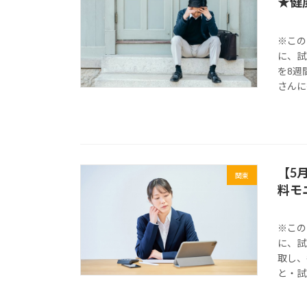
★健
※この
に、試
を8週
さんに
【5
関東
料モ
※この
に、試
取し、
と・試