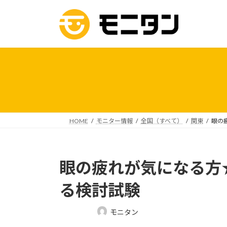
コ
ナ
ン
ビ
テ
ゲ
ン
ー
ツ
シ
へ
ョ
ス
ン
キ
に
ッ
移
プ
動
HOME
モニター情報
全国（すべて）
関東
眼の
眼の疲れが気になる方
る検討試験
最
モニタン
終