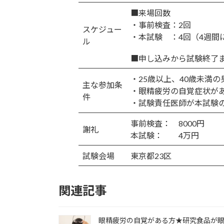
■来場回数
・事前検査：2回
スケジュー
・本試験 ：4回（4週間
ル
■申し込みから試験終了
・25歳以上、40歳未満の
主な参加条
・眼精疲労の自覚症状が
件
・試験責任医師が本試験
事前検査： 8000円
謝礼
本試験： 4万円
試験会場
東京都23区
関連記事
眼精疲労の自覚がある方★研究食品が