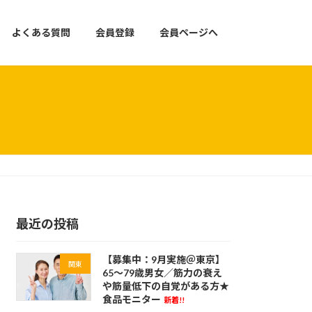
よくある質問
会員登録
会員ページへ
最近の投稿
【募集中：9月実施＠東京】
関東
65～79歳男女／筋力の衰え
や筋量低下の自覚がある方★
食品モニター
新着!!