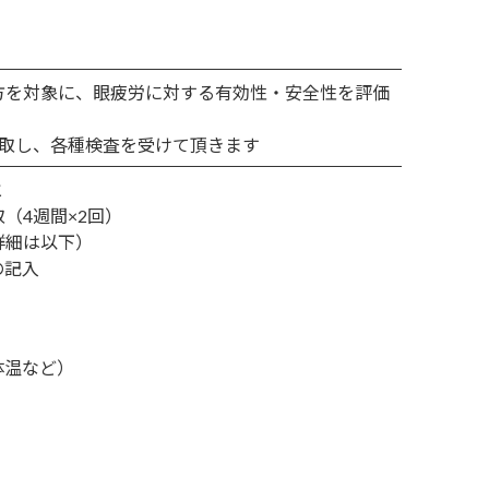
方を対象に、眼疲労に対する有効性・安全性を評価
摂取し、各種検査を受けて頂きます
と
（4週間×2回）
詳細は以下）
の記入
）
体温など）