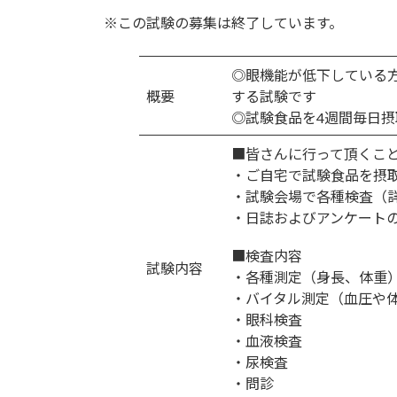
更
※この試験の募集は終了しています。
新
日
時
◎眼機能が低下している
:
概要
する試験です
◎試験食品を4週間毎日
■皆さんに行って頂くこ
・ご自宅で試験食品を摂取
・試験会場で各種検査（
・日誌およびアンケート
■検査内容
試験内容
・各種測定（身長、体重
・バイタル測定（血圧や
・眼科検査
・血液検査
・尿検査
・問診