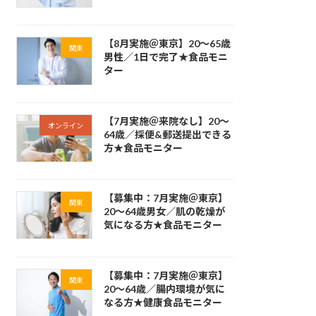
【8月実施＠東京】20～65歳
関東
男性／1日で完了★食品モニ
ター
【7月実施＠来院なし】20～
オンライン
64歳／採便&郵送提出できる
方★食品モニター
【募集中：7月実施＠東京】
関東
20～64歳男女／肌の乾燥が
気になる方★食品モニター
【募集中：7月実施＠東京】
関東
20～64歳／腸内環境が気に
なる方★健康食品モニター