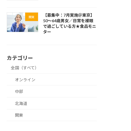
【募集中：7月実施＠東京】
関東
50～64歳男女／日常を裸眼
で過ごしている方★食品モニ
ター
カテゴリー
全国（すべて）
オンライン
中部
北海道
関東