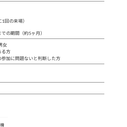
に1回の来場）
までの期間（約5ヶ月）
男女
ある方
の参加に問題ないと判断した方
眼機