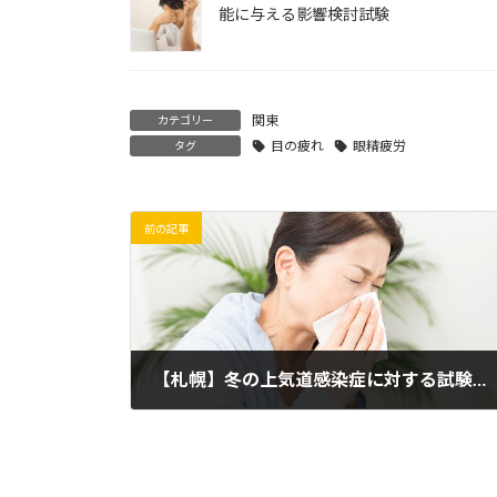
能に与える影響検討試験
関東
カテゴリー
目の疲れ
眼精疲労
タグ
前の記事
【札幌】冬の上気道感染症に対する試験食品の影響検討試験