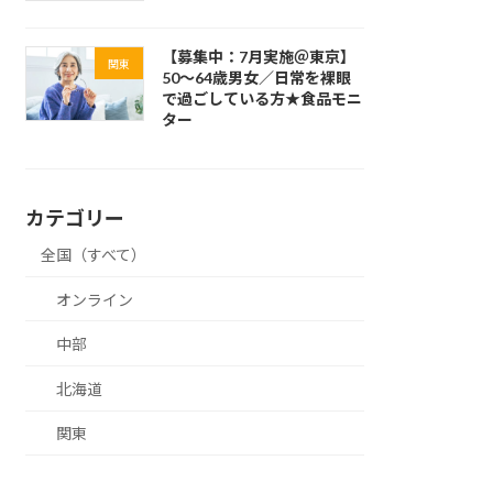
【募集中：7月実施＠東京】
関東
50～64歳男女／日常を裸眼
で過ごしている方★食品モニ
ター
カテゴリー
全国（すべて）
オンライン
中部
北海道
関東