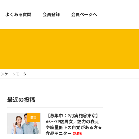
よくある質問
会員登録
会員ページへ
アンケートモニター
最近の投稿
【募集中：9月実施＠東京】
関東
65～79歳男女／筋力の衰え
や筋量低下の自覚がある方★
食品モニター
新着!!