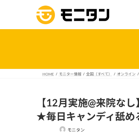
コ
ナ
ン
ビ
テ
ゲ
ン
ー
ツ
シ
へ
ョ
ス
ン
キ
に
ッ
移
プ
動
HOME
モニター情報
全国（すべて）
オンライン
【12月実施@来院なし
★毎日キャンディ舐め
最
モニタン
終