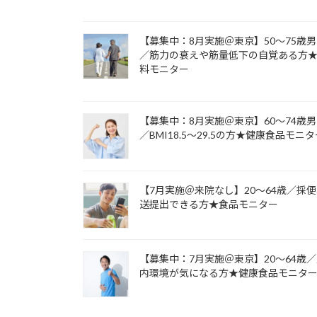
【募集中：8月実施＠東京】50～75歳
／筋力の衰えや筋量低下の自覚ある方
料モニター
【募集中：8月実施＠東京】60～74歳
／BMI18.5～29.5の方★健康食品モニ
【7月実施＠来院なし】20～64歳／採便
送提出できる方★食品モニター
【募集中：7月実施＠東京】20～64歳
内環境が気になる方★健康食品モニタ