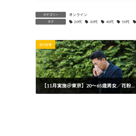
オンライン
カテゴリー
20代
30代
40代
50代
タグ
前の記事
【11月実施＠東京】20～65歳男女／花粉やハウスダストでお困りの方★健康食品モニター