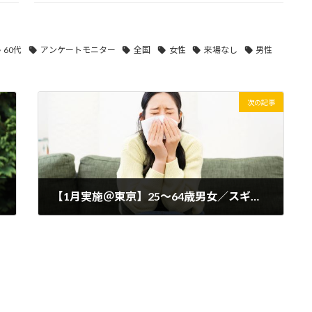
60代
アンケートモニター
全国
女性
来場なし
男性
次の記事
【1月実施＠東京】25～64歳男女／スギ花粉にお悩みの方★健康食品モニター