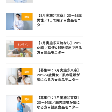
【8月実施＠東京】20～65歳
関東
男性／1日で完了★食品モニ
ター
【7月実施＠来院なし】20～
オンライン
64歳／採便&郵送提出できる
方★食品モニター
【募集中：7月実施＠東京】
関東
20～64歳男女／肌の乾燥が
気になる方★食品モニター
【募集中：7月実施＠東京】
関東
20～64歳／腸内環境が気に
なる方★健康食品モニター