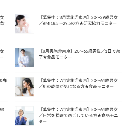
男女
【募集中：8月実施＠東京】20～29歳男女
★飲
／BMI18.5～29.5の方★研究協力モニター
男女
【8月実施＠東京】20～65歳男性／1日で完
ター
了★食品モニター
&郵
【募集中：7月実施＠東京】20～64歳男女
／肌の乾燥が気になる方★食品モニター
／腸
【募集中：7月実施＠東京】50～64歳男女
ー
／日常を裸眼で過ごしている方★食品モニ
ター