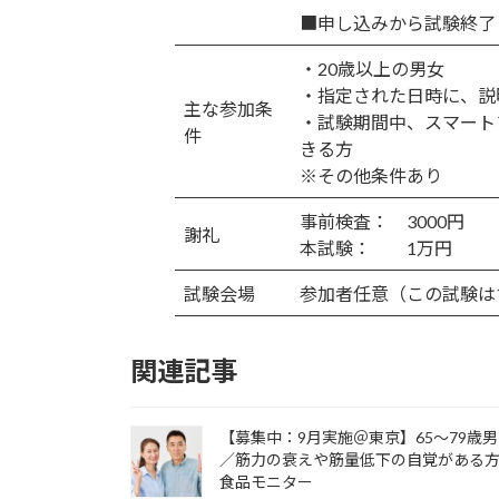
■申し込みから試験終了
・20歳以上の男女
・指定された日時に、説
主な参加条
・試験期間中、スマート
件
きる方
※その他条件あり
事前検査： 3000円
謝礼
本試験： 1万円
試験会場
参加者任意（この試験は
関連記事
【募集中：9月実施＠東京】65～79歳
／筋力の衰えや筋量低下の自覚がある
食品モニター