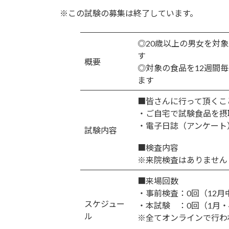
更
※この試験の募集は終了しています。
新
日
時
◎20歳以上の男女を対
:
す
概要
◎対象の食品を12週間
ます
■皆さんに行って頂くこ
・ご自宅で試験食品を摂
・電子日誌（アンケート
試験内容
■検査内容
※来院検査はありません
■来場回数
・事前検査：0回（12月
スケジュー
・本試験 ：0回（1月・
ル
※全てオンラインで行わ