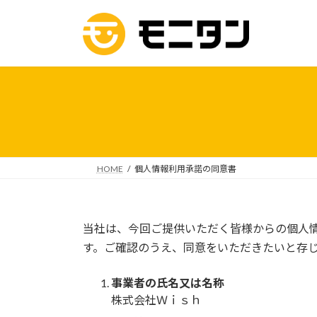
コ
ナ
ン
ビ
テ
ゲ
ン
ー
ツ
シ
へ
ョ
ス
ン
キ
に
ッ
移
プ
動
HOME
個人情報利用承諾の同意書
当社は、今回ご提供いただく皆様からの個人
す。ご確認のうえ、同意をいただきたいと存
事業者の氏名又は名称
株式会社Ｗｉｓｈ