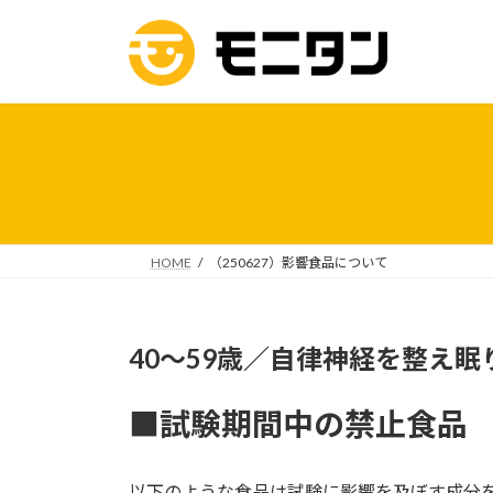
コ
ナ
ン
ビ
テ
ゲ
ン
ー
ツ
シ
へ
ョ
ス
ン
キ
に
ッ
移
プ
動
HOME
（250627）影響食品について
40～59歳／自律神経を整え眠
■試験期間中の禁止食品
以下のような食品は試験に影響を及ぼす成分