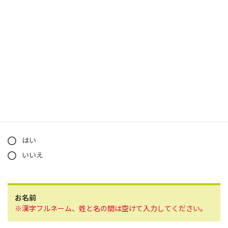
すべて確認し、遵守します
モニタンへの登録はお済みですか？
※モニタンに会員登録済みの方のみ、試験にご参加いただけ
ます。未登録の場合、会員登録後にご応募ください。
登録がまだの方はこちら
はい
いいえ
お名前
※漢字フルネーム、姓と名の間は空けて入力してください。