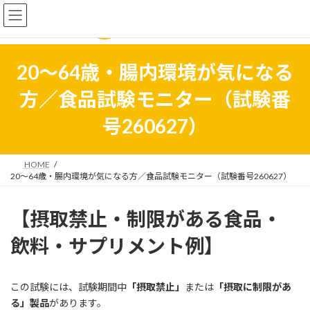
コ
ナ
ン
ビ
テ
ゲ
ン
ー
ツ
シ
20～64歳・腸内環境が気になる
へ
ョ
ス
ン
方／食品試験モニター（試験番
キ
に
ッ
移
号260627）
プ
動
HOME
20～64歳・腸内環境が気になる方／食品試験モニター（試験番号260627）
【摂取禁止・制限がある食品・
飲料・サプリメント例】
この試験には、試験期間中
「摂取禁止」
または
「摂取に制限があ
る」製品
があります。