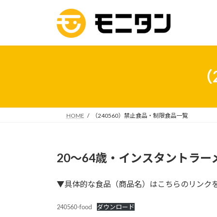
コ
ナ
ン
ビ
テ
ゲ
ン
ー
ツ
シ
へ
ョ
（
ス
ン
キ
に
ッ
移
プ
動
HOME
（240560）禁止食品・制限食品一覧
20～64歳・インスタントラー
▼具体的な食品（商品名）はこちらのリンク
240560-food
ダウンロード